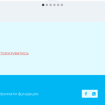
вторизуватись
.
тримати фундацію