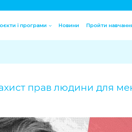
оєкти і програми
Новини
Пройти навчанн
ахист прав людини для ме