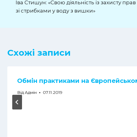
Іва Стишун: «Свою діяльність із захисту пра
зі стрибками у воду з вишки»
Схожі записи
Обмін практиками на Європейськом
Від
Адмін
07.11.2019