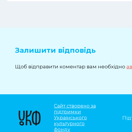
Залишити відповідь
Щоб відправити коментар вам необхідно
а
Сайт створено за
підтримки
Під
Українського
культурного
фонду