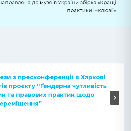
направлена до музеїв України збірка «Кращі
практики інклюзії»
ези з пресконференції в Харкові
ів проєкту “Ґендерна чутливість
ик та правових практик щодо
переміщення”