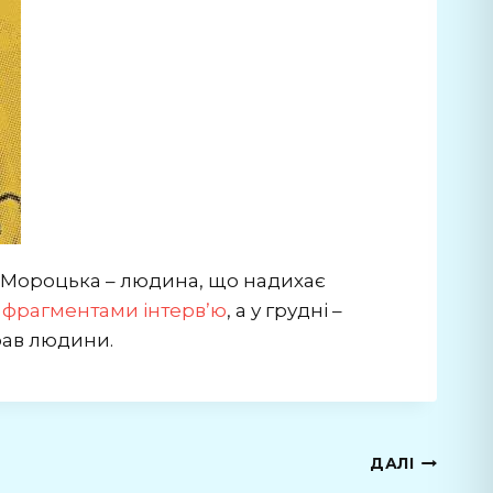
я Мороцька – людина, що надихає
з
фрагментами інтервʼю
, а у грудні –
прав людини.
ДАЛІ