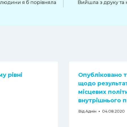
в людини я б порівняла
Вийшла з друку та 
у рівні
Опубліковано т
щодо результат
місцевих політ
внутрішнього 
Від
Адмін
04.08.2020