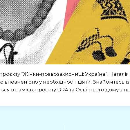
роєкту “Жінки-правозахисниці: Україна”. Наталі
ю впевненістю у необхідності діяти. Знайомтесь і
ється в рамках проєкту DRA та Освітнього дому з 