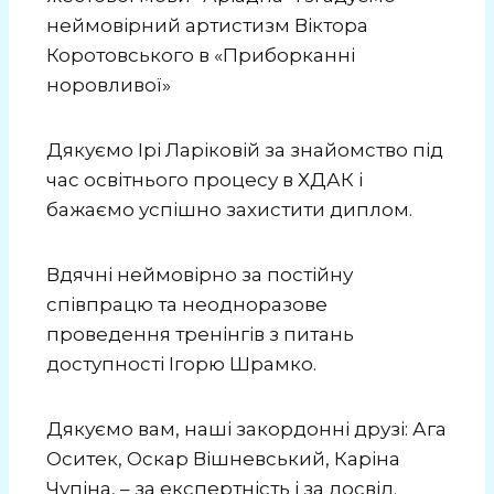
неймовірний артистизм Віктора
Коротовського в «Приборканні
норовливої»
Дякуємо Ірі Ларіковій за знайомство під
час освітнього процесу в ХДАК і
бажаємо успішно захистити диплом.
Вдячні неймовірно за постійну
співпрацю та неодноразове
проведення тренінгів з питань
доступності Ігорю Шрамко.
Дякуємо вам, наші закордонні друзі: Ага
Оситек, Оскар Вішневський, Каріна
Чупіна, – за експертність і за досвід.