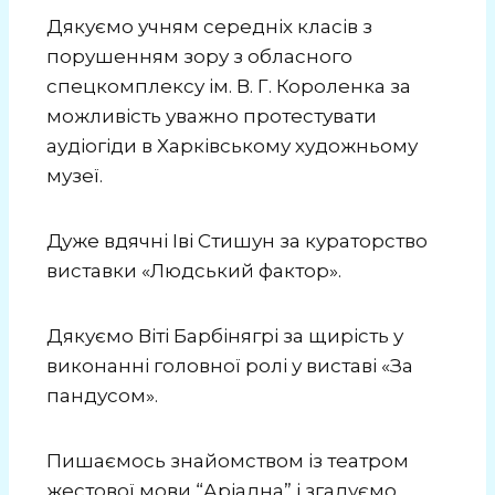
Дякуємо учням середніх класів з
порушенням зору з обласного
спецкомплексу ім. В. Г. Короленка за
можливість уважно протестувати
аудіогіди в Харківському художньому
музеї.
Дуже вдячні Іві Стишун за кураторство
виставки «Людський фактор».
Дякуємо Віті Барбінягрі за щирість у
виконанні головної ролі у виставі «За
пандусом».
Пишаємось знайомством із театром
жестової мови “Аріадна” і згадуємо