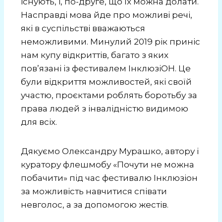
існують, і, по-друге, що їх можна долати.
Насправді мова йде про можливі речі,
які в суспільстві вважаються
неможливими. Минулий 2019 рік приніс
нам купу відкриттів, багато з яких
повʼязані із фестивалем ІнклюзіОН. Це
були відкриття можливостей, які своїй
участю, проєктами роблять боротьбу за
права людей з інвалідністю видимою
для всіх.
Дякуємо Олександру Мурашко, автору і
куратору флешмобу «Почути не можна
побачити» під час фестивалю Інклюзіон
за можливість навчитися співати
невголос, а за допомогою жестів.