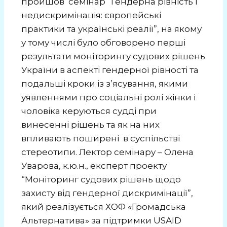
пройшов семінар “Гендерна рівність і
недискримінація: європейські
практики та українські реалії”, на якому
у тому числі було обговорено перші
результати моніторингу судових рішень
України в аспекті гендерної рівності та
подальші кроки із з’ясування, якими
уявленнями про соціальні ролі жінки і
чоловіка керуються судді при
винесенні рішень та як на них
впливають поширені в суспільстві
стереотипи. Лектор семінару – Олена
Уварова, к.ю.н., експерт проекту
“Моніторинг судових рішень щодо
захисту від гендерної дискримінації”,
який реалізується ХОФ «Громадська
Альтернатива» за підтримки USAID