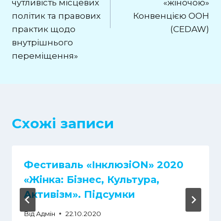
чутливість місцевих
«жіночою»
політик та правових
Конвенцією ООН
практик щодо
(CEDAW)
внутрішнього
переміщення»
Схожі записи
Фестиваль «ІнклюзіON» 2020
«Жінка: Бізнес, Культура,
Активізм». Підсумки
Від
Адмін
22.10.2020