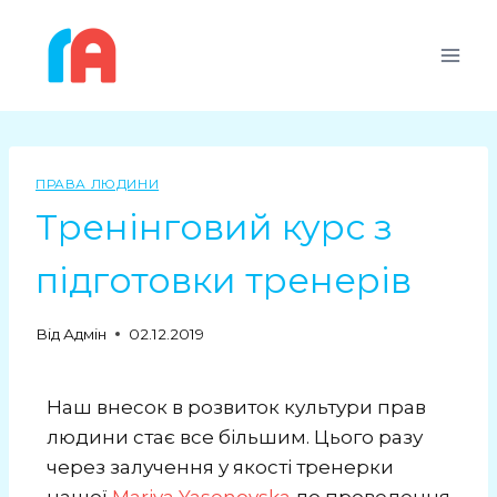
ПРАВА ЛЮДИНИ
Тренінговий курс з
підготовки тренерів
Від
Адмін
02.12.2019
Наш внесок в розвиток культури прав
людини стає все більшим. Цього разу
через залучення у якості тренерки
нашої
Mariya Yasenovska
до проведення