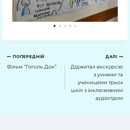
ПОПЕРЕДНІЙ
ДАЛІ
Фільм “Гоголь Док”
Діджитал екскурсію
з учнями та
ученицями трьох
шкіл з інклюзивним
аудіогідом