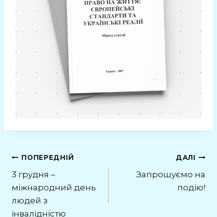
Навігація
ПОПЕРЕДНІЙ
ДАЛІ
3 грудня –
Запрошуємо на
записів
міжнародний день
подію!
людей з
інвалідністю