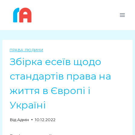
Перейти
до
вмісту
ПРАВА ЛЮДИНИ
Збірка есеїв щодо
стандартів права на
життя в Європі і
Україні
Від
Адмін
10.12.2022