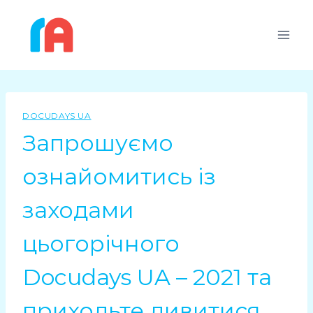
Перейти
до
вмісту
DOCUDAYS UA
Запрошуємо
ознайомитись із
заходами
цьогорічного
Docudays UA – 2021 та
приходьте дивитися