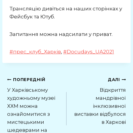
Трансляцію дивіться на наших сторінках у
Фейсбук та Ютуб.
Запитання можна надсилати у приват.
#прес_клуб_Харків
,
#Docudays_UA2021
Навігація
ПОПЕРЕДНІЙ
ДАЛІ
У Харківському
Відкриття
записів
художньому музеї
мандрівної
ХХМ можна
інклюзивної
ознайомитися з
виставки відбулося
мистецькими
в Харкові
шедеврами на