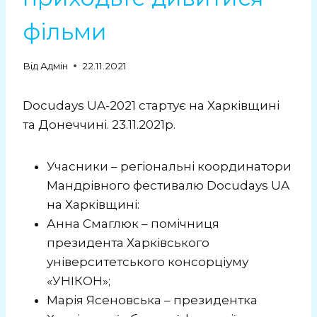
фільми
Від
Адмін
22.11.2021
Docudays UA-2021 стартує на Харківщині
та Донеччині. 23.11.2021р.
Учасники – регіональні координатори
Мандрівного фестивалю Docudays UA
на Харківщині:
Анна Смаглюк – помічниця
президента Харківського
університетського консорціуму
«УНІКОН»;
Марія Ясеновська – президентка