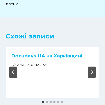
дотик
Схожі записи
Docudays UA на Харківщині
Від
Адмін
02.12.2021