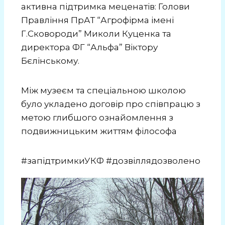
активна підтримка меценатів: Голови
Правління ПрАТ “Агрофірма імені
Г.Сковороди” Миколи Куценка та
директора ФГ “Альфа” Віктору
Бєлінському.
Між музеєм та спеціальною школою
було укладено договір про співпрацю з
метою глибшого ознайомлення з
подвижницьким життям філософа
#запідтримкиУКФ
#дозвіллядозволено