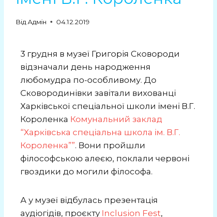
Від
Адмін
04.12.2019
3 грудня в музеї Григорія Сковороди
відзначали день народження
любомудра по-особливому. До
Сковородинівки завітали вихованці
Харківської спеціальної школи імені В.Г.
Короленка
Комунальний заклад
“Харківська спеціальна школа ім. В.Г.
Короленка””
. Вони пройшли
філософською алеєю, поклали червоні
гвоздики до могили філософа.
А у музеї відбулась презентація
аудіогідів, проєкту
Inclusion Fest
,