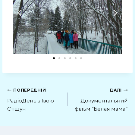
ПОПЕРЕДНІЙ
ДАЛІ
РадіоДень з Івою
Документальний
Стішун
фільм “Белая мама”