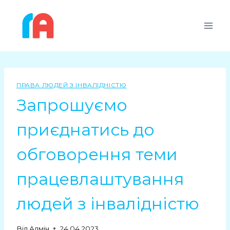
Перейти
до
вмісту
ПРАВА ЛЮДЕЙ З ІНВАЛІДНІСТЮ
Запрошуємо
приєднатись до
обговорення теми
працевлаштування
людей з інвалідністю
Від
Адмін
24.04.2023