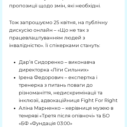
пропозиції щодо змін, які необхідні.
Тож запрошуємо 25 квітня, на публічну
дискусію онлайн – «Що не так з
працевлаштуванням людей з
інвалідністю». Її спікерками стануть:
Дар’я Сидоренко – виконавча
директорка «Ліги Сильних»
Ірена Федорович – експертка і
тренерка з питань поваги до
різноманіття, недискримінації та
інклюзії, адвокаційниця Fight For Right
Аліна Марненко – керівниця музею в
темряві «Третя після опівночі» та БО
«БФ «Фундація 03:00»