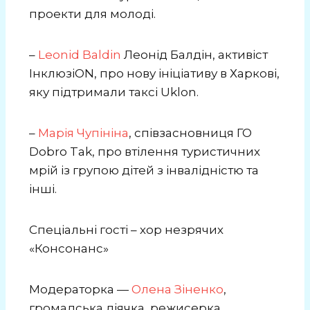
проекти для молоді.
–
Leonid Baldin
Леонід Балдін, активіст
ІнклюзіON, про нову ініціативу в Харкові,
яку підтримали таксі Uklon.
–
Марія Чупініна
, співзасновниця ГО
Dobro Tak, про втілення туристичних
мрій із групою дітей з інвалідністю та
інші.
Спеціальні гості – хор незрячих
«Консонанс»
Модераторка —
Олена Зіненко
,
громадська діячка, режисерка,