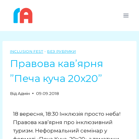
INCLUSION FEST
-
БЕЗ РУБРИКИ
Правова кав’ярня
”Печа куча 20х20”
Від
Адмін
09.09.2018
18 вересня, 18:30 Інклюзія просто неба!
Правова кавʼярня про інклюзивний
туризм. Неформальний семінар у
форматі «Печа Куча. 20х20» з тематики