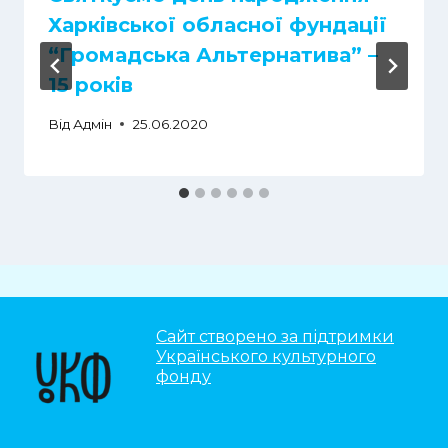
Харківської обласної фундації
“Громадська Альтернатива” –
15 років
Від
Адмін
25.06.2020
Сайт створено за підтримки
Українського культурного
фонду